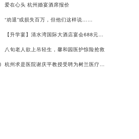
爱在心头 杭州婚宴酒席报价
“劝退”或损失百万，但他们这样说……
【升学宴】清水湾国际大酒店宴会688元起，火热预订中！
八旬老人欲上吊轻生，馨和园医护惊险抢救
0
杭州求是医院谢庆平教授受聘为树兰医疗特聘教授！