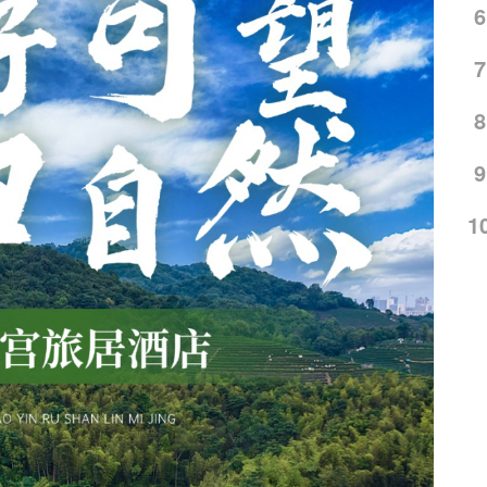
6
7
8
9
1