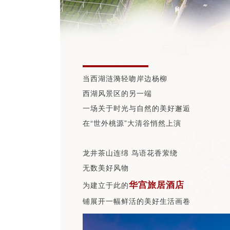
当西湖涟漪轻吻岸边杨柳
西湖风景区的另一端
一场关于时光与自然的美好邂逅
在“世外桃源”大清谷悄然上演
龙井茶山连绵 鸟语花香萦绕
无数美好风物
华宫旅居酒店
为建立于此的
铺展开一幅鲜活的美好生活画卷