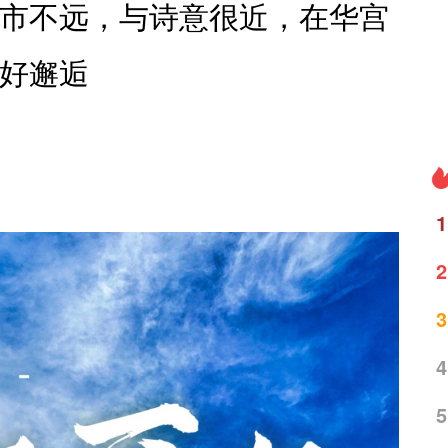
市不远，与诗意很近，在华宫
好邂逅
1
2
3
4
5